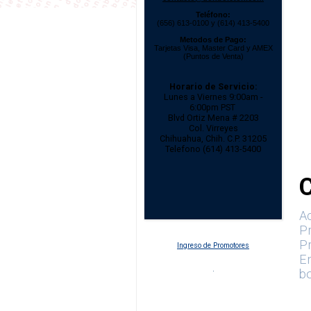
Teléfono:
(656) 613-0100 y (614) 413-5400
Metodos de Pago:
Tarjetas Visa, Master Card y AMEX
(Puntos de Venta)
Horario de Servicio:
Lunes a Viernes 9:00am -
6:00pm PST
Blvd Ortiz Mena # 2203
Col. Virreyes
Chihuahua, Chih. C.P. 31205
Telefono (614) 413-5400
Ac
P
Pr
Ingreso de Promotores
En
b