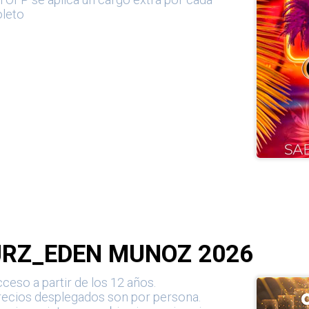
oleto
JRZ_EDEN MUNOZ 2026
ceso a partir de los 12 años.
recios desplegados son por persona.