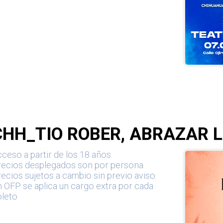
CHH_TIO ROBER, ABRAZAR 
ceso a partir de los 18 años.
recios desplegados son por persona.
ecios sujetos a cambio sin previo aviso.
 OFP se aplica un cargo extra por cada
oleto