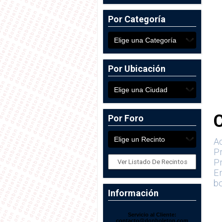
Por Categoría
Por Ubicación
Por Foro
Ac
P
Pr
Ver Listado De Recintos
En
bo
Información
Servicio al Cliente:
contacto@donboleton.com