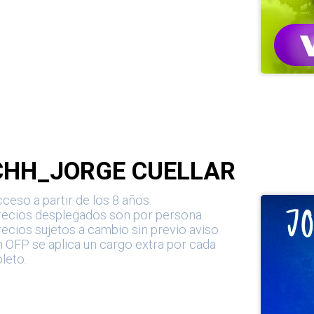
CHH_JORGE CUELLAR
ceso a partir de los 8 años.
recios desplegados son por persona.
ecios sujetos a cambio sin previo aviso.
 OFP se aplica un cargo extra por cada
leto.