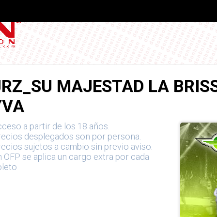
JRZ_SU MAJESTAD LA BRISS
YVA
ceso a partir de los 18 años.
recios desplegados son por persona.
ecios sujetos a cambio sin previo aviso.
 OFP se aplica un cargo extra por cada
oleto