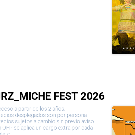
JRZ_MICHE FEST 2026
ceso a partir de los 2 años.
recios desplegados son por persona.
ecios sujetos a cambio sin previo aviso.
 OFP se aplica un cargo extra por cada
leto.