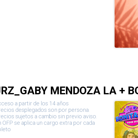
JRZ_GABY MENDOZA LA + B
ceso a partir de los 14 años
recios desplegados son por persona.
ecios sujetos a cambio sin previo aviso.
 OFP se aplica un cargo extra por cada
oleto