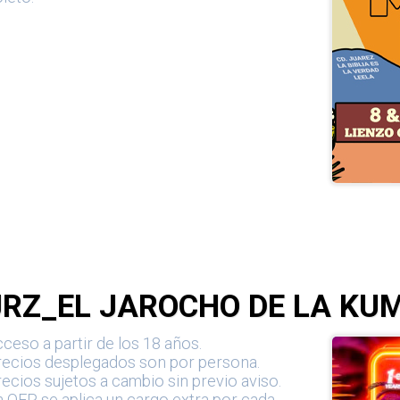
JRZ_EL JAROCHO DE LA KU
ceso a partir de los 18 años.
recios desplegados son por persona.
ecios sujetos a cambio sin previo aviso.
 OFP se aplica un cargo extra por cada