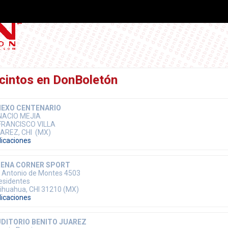
cintos en DonBoletón
NEXO CENTENARIO
NACIO MEJIA
FRANCISCO VILLA
AREZ, CHI (MX)
dicaciones
RENA CORNER SPORT
 Antonio de Montes 4503
esidentes
ihuahua, CHI 31210 (MX)
dicaciones
DITORIO BENITO JUAREZ