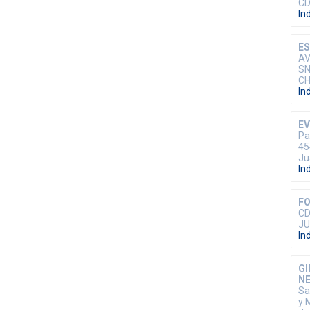
CD
In
E
AV
SN
CH
In
E
Pa
45
Ju
In
FO
CD
JU
In
GI
NE
Sa
y 