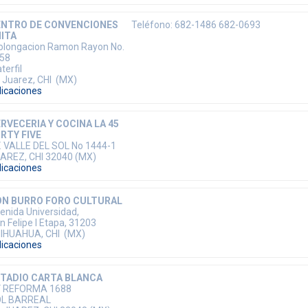
ENTRO DE CONVENCIONES
Teléfono: 682-1486 682-0693
ITA
olongacion Ramon Rayon No.
58
terfil
 Juarez, CHI (MX)
dicaciones
RVECERIA Y COCINA LA 45
RTY FIVE
. VALLE DEL SOL No 1444-1
AREZ, CHI 32040 (MX)
dicaciones
N BURRO FORO CULTURAL
enida Universidad,
n Felipe I Etapa, 31203
IHUAHUA, CHI (MX)
dicaciones
TADIO CARTA BLANCA
 REFORMA 1688
L BARREAL