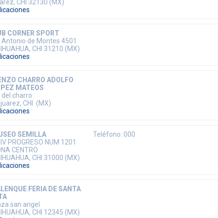
arez, CHI 32130 (MX)
dicaciones
UB CORNER SPORT
 Antonio de Montes 4501
IHUAHUA, CHI 31210 (MX)
dicaciones
ENZO CHARRO ADOLFO
OPEZ MATEOS
 del charro
 juarez, CHI (MX)
dicaciones
USEO SEMILLA
Teléfono: 000
IV PROGRESO NUM 1201
ONA CENTRO
IHUAHUA, CHI 31000 (MX)
dicaciones
LENQUE FERIA DE SANTA
TA
aza san angel
IHUAHUA, CHI 12345 (MX)