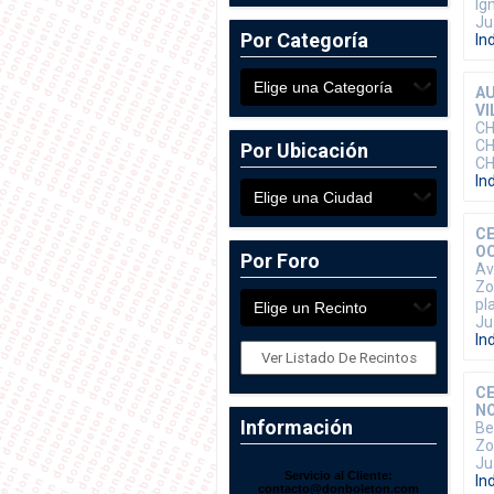
Ig
Ju
Por Categoría
In
A
VI
C
C
Por Ubicación
CH
In
C
O
Por Foro
Av
Zo
pl
Ju
In
Ver Listado De Recintos
CE
N
Información
Be
Zo
Ju
Servicio al Cliente:
In
contacto@donboleton.com