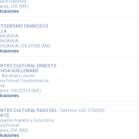
nacio Ramirez
arez, CHI (MX)
dicaciones
UTODROMO FRANCISCO
LLA
HIHUAHUA
HIHUAHUA
IHUAHUA, CHI 31000 (MX)
dicaciones
ENTRO CULTURAL ERNESTO
CHOA GUILLEMARD
. Abraham Lincoln
na Pronaf Condominio la
ata
arez, CHI 32315 (MX)
dicaciones
NTRO CULTURAL PASO DEL
Teléfono: 656 1730300
ORTE
njamin Franklin y Estocolmo
na Pronaf
arez, CHI (MX)
dicaciones