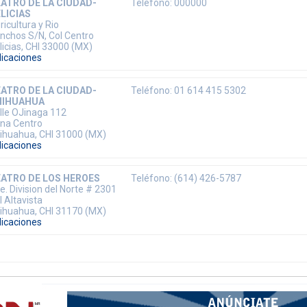
ATRO DE LA CIUDAD-
Teléfono: 000000
LICIAS
ricultura y Rio
nchos S/N, Col Centro
licias, CHI 33000 (MX)
dicaciones
ATRO DE LA CIUDAD-
Teléfono: 01 614 415 5302
HIHUAHUA
lle OJinaga 112
na Centro
ihuahua, CHI 31000 (MX)
dicaciones
ATRO DE LOS HEROES
Teléfono: (614) 426-5787
e. Division del Norte # 2301
l Altavista
ihuahua, CHI 31170 (MX)
dicaciones