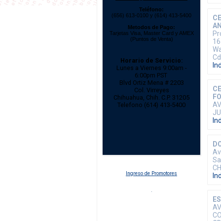
Teléfono:
(656) 613-0100 y (614) 413-5400
C
AN
Metodos de Pago:
Pr
Tarjetas Visa, Master Card y AMEX
(Puntos de Venta)
16
Wa
Cd
Horario de Servicio:
In
Lunes a Viernes 9:00am -
6:00pm PST
Blvd Ortiz Mena # 2203
CE
Col. Virreyes
FO
Chihuahua, Chih. C.P. 31205
AV
Telefono (614) 413-5400
JU
In
DO
Av
Sa
CH
Ingreso de Promotores
In
ES
AV
CO