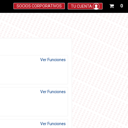
Tu
0
SOCIOS CORPORATIVOS
TU CUENTA
car
de
co
est
vac
Ver Funciones
Ver Funciones
Ver Funciones