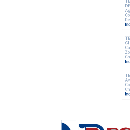
TE
DE
Ag
Co
De
In
TE
C
Ca
Zo
Ch
In
TE
Av
Co
Ch
In