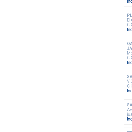
In
PL
El
CD
In
QA
J
Mo
CD
In
SA
VÍ
CH
In
S
Av
ju
In