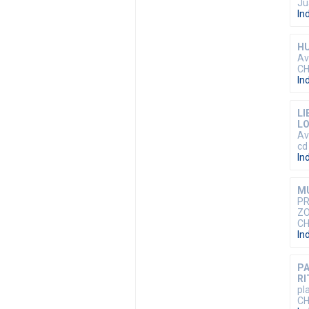
Ju
In
H
Av
CH
In
LI
L
Av
cd
In
M
PR
Z
CH
In
PA
RI
pl
CH